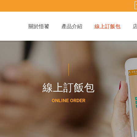
關於悟饕
產品介紹
線上訂飯包
線
上
訂
飯
包
O
N
L
I
N
E
O
R
D
E
R