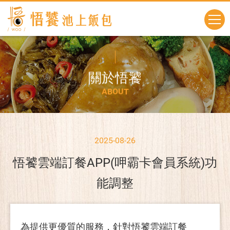
關
於
悟
饕
A
B
O
U
T
2025-08-26
悟饕雲端訂餐APP(呷霸卡會員系統)功
能調整
為提供更優質的服務，針對悟饕雲端訂餐