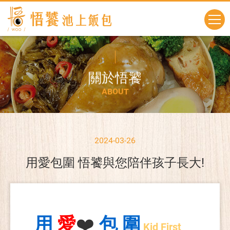
關
於
悟
饕
A
B
O
U
T
2024-03-26
用愛包圍 悟饕與您陪伴孩子長大!
用
愛
❤️
包 圍
Kid First