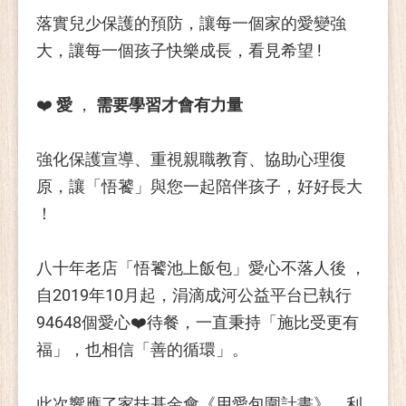
落實兒少保護的預防，讓每一個家的愛變強
大，讓每一個孩子快樂成長，看見希望 !
❤️
愛
，
需要學習才會有力量
強化保護宣導、重視親職教育、協助心理復
原，讓「悟饕」與您一起陪伴孩子，好好長大
！
八十年老店「悟饕池上飯包」愛心不落人後 ，
自2019年10月起，涓滴成河公益平台已執行
94648個愛心❤️待餐，一直秉持「施比受更有
福」，也相信「善的循環」。
此次響應了家扶基金會《用愛包圍計畫》，利