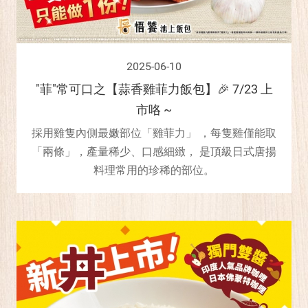
2025-06-10
"菲"常可口之【蒜香雞菲力飯包】🎉 7/23 上
市咯 ~
採用雞隻內側最嫩部位「雞菲力」 ，每隻雞僅能取
「兩條」，產量稀少、口感細緻， 是頂級日式唐揚
料理常用的珍稀的部位。