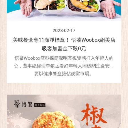
2023-02-17
美味餐盒奪11潔淨標章！ 悟饕Woobox網美店
吸客加盟金下殺0元
悟饕Woobox店型採簡潔明亮視覺感打入年輕人的
心，董事總經理李鎮岳看好年輕人同樣關注食安，
要以健康餐盒搶佔便當市場。