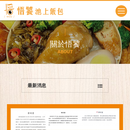
關
於
悟
饕
A
B
O
U
T
最新消息