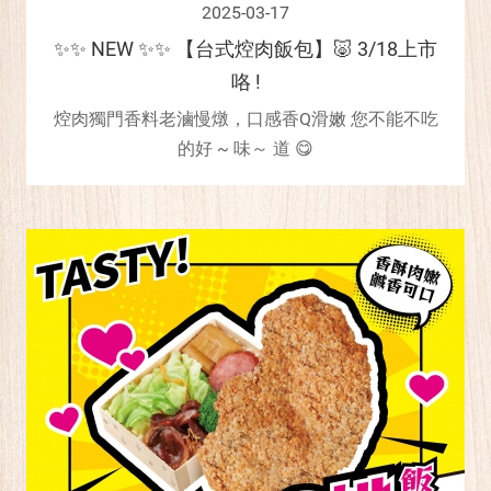
2025-03-17
✨✨ NEW ✨✨ 【台式焢肉飯包】🐷 3/18上市
咯 !
焢肉獨門香料老滷慢燉，口感香Q滑嫩 您不能不吃
的好 ~ 味～ 道 😋