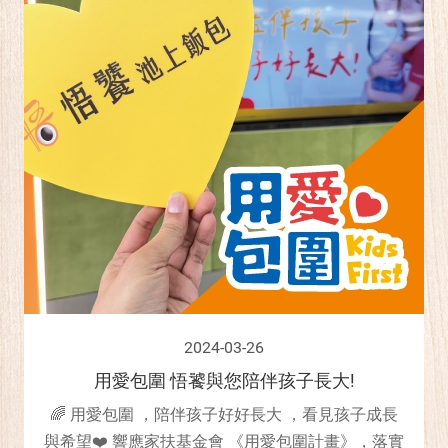
2024-03-26
用愛包圍 悟饕與您陪伴孩子長大!
🌈 用愛包圍 ，陪伴孩子好好長大 ，看見孩子成長
與希望❤️ 響應家扶基金會 《用愛包圍計畫》，落實