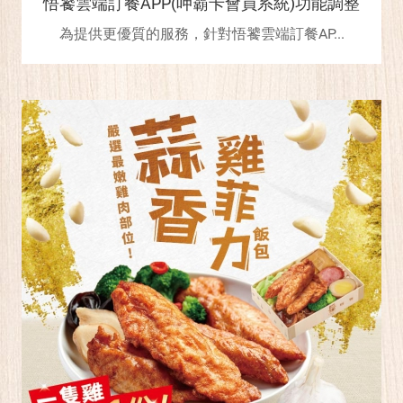
悟饕雲端訂餐APP(呷霸卡會員系統)功能調整
為提供更優質的服務，針對悟饕雲端訂餐AP...