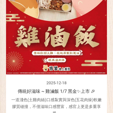
2025-12-18
傳統好滋味 ~ 雞滷飯 1/7 黑金✨上市 🎉
一道淺色(土雞肉絲)口感紮實與深色(五花肉燥)軟嫩
膠質碰撞，不僅滋味口感豐富，感官上更是多重享