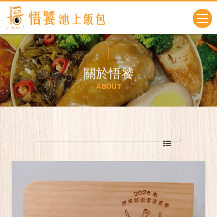
關
於
悟
饕
A
B
O
U
T