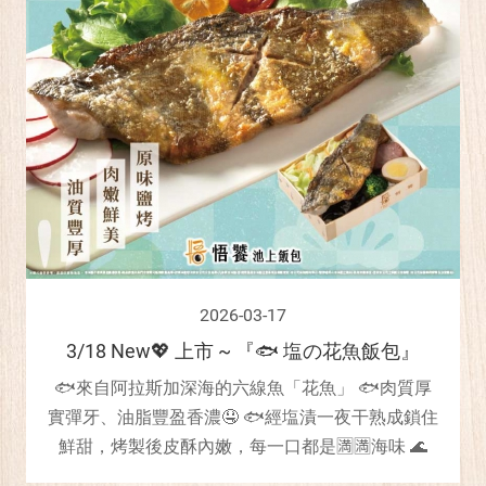
2026-03-17
3/18 New💖 上市 ~ 『🐟 塩の花魚飯包』
🐟來自阿拉斯加深海的六線魚「花魚」 🐟肉質厚
實彈牙、油脂豐盈香濃🤤 🐟經塩漬一夜干熟成鎖住
鮮甜，烤製後皮酥內嫩，每一口都是🈵🈵海味 🌊