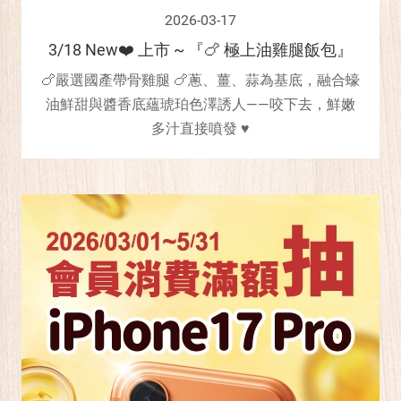
2026-03-17
3/18 New❤️ 上市 ~ 『🍗 極上油雞腿飯包』
🍗嚴選國產帶骨雞腿 🍗蔥、薑、蒜為基底，融合蠔
油鮮甜與醬香底蘊琥珀色澤誘人——咬下去，鮮嫩
多汁直接噴發 ♥️