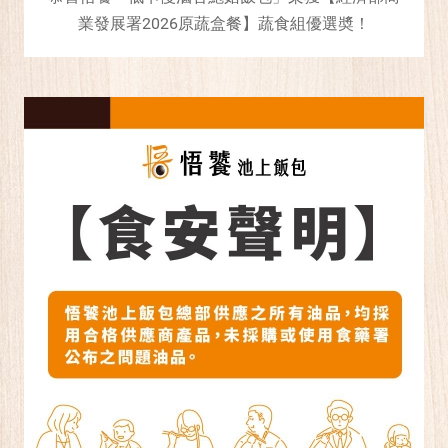
業發展署2026原蔬盒餐】蔬食組優選奬！