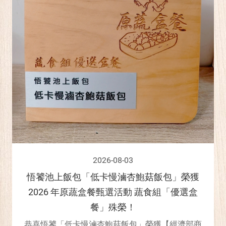
2026-08-03
悟饕池上飯包「低卡慢滷杏鮑菇飯包」榮獲
2026 年原蔬盒餐甄選活動 蔬食組「優選盒
餐」殊榮！
恭喜悟饕「低卡慢滷杏鮑菇飯包」榮獲【經濟部商