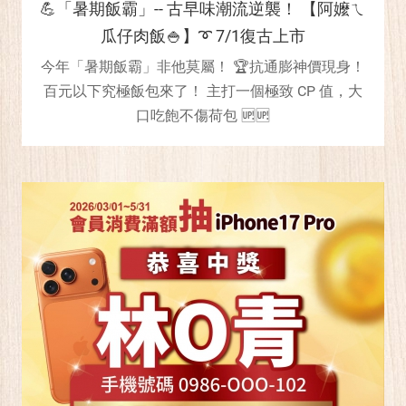
💪「暑期飯霸」-- 古早味潮流逆襲！ 【阿嬤ㄟ
瓜仔肉飯🍚】➰ 7/1復古上市
今年「暑期飯霸」非他莫屬！ 🏆抗通膨神價現身！
百元以下究極飯包來了！ 主打一個極致 CP 值，大
口吃飽不傷荷包 🆙🆙