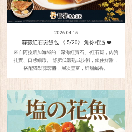
2026-04-15
蒜蒜紅石斑飯包 《 5/20》 魚你相遇 ❤️
來自阿拉斯加海域的「深海紅寶石」-紅石斑，肉質
扎實、口感細緻。 舒肥低溫熟成技術，鎖住鮮甜，
搭配獨製蒜蓉醬，層次豐富，鮮甜鹹香。