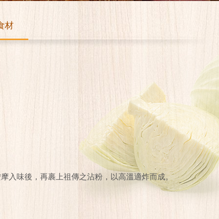
食材
按摩入味後，再裹上祖傳之沾粉，以高溫適炸而成。