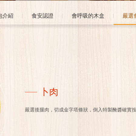
包介紹
食安認證
會呼吸的木盒
嚴選
卜肉
嚴選後腿肉，切成金字塔條狀，倒入特製醃醬確實