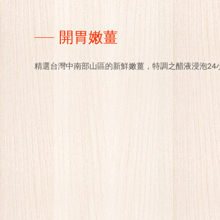
開胃嫩薑
精選台灣中南部山區的新鮮嫩薑，特調之醋液浸泡24