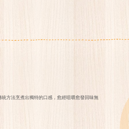
傳統方法烹煮出獨特的口感，愈經咀嚼愈發回味無