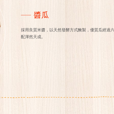
醬瓜
採用良質米醬，以天然發酵方式醃製，優質瓜經過
配渾然天成。