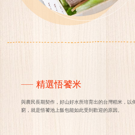
精選悟饕米
與農民長期契作，好山好水所培育出的台灣稻米，以
窮，就是悟饕池上飯包能如此受到歡迎的原因。