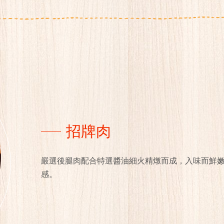
招牌肉
嚴選後腿肉配合特選醬油細火精燉而成，入味而鮮
感。