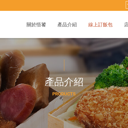
關於悟饕
產品介紹
線上訂飯包
產
品
介
紹
P
R
O
D
U
C
T
S