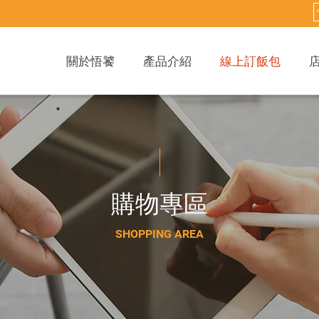
關於悟饕
產品介紹
線上訂飯包
購
物
專
區
S
H
O
P
P
I
N
G
A
R
E
A