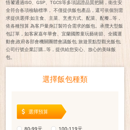
悟饕通過ISO、GSP、TGCS等多項認證品質把關，衛生安
全符合各項檢驗標準， 不僅提供飯包產品，還可依個別需
求提供選擇:如主食、主菜、烹煮方式、配菜、配餐…等，
依各種預算 為客戶量身訂製符合需求的飯包。承攬大型飯
包訂單，如客家嘉年華會、宜蘭國際童玩藝術節、全國運
動會;政府各部會機關團體會議飯包; 旅遊景點型觀光飯包;
公司行號企業訂購…等，提供給您安心、放心的美味飯
包。
選擇飯包種類
選擇預算
80-99元
100-119元