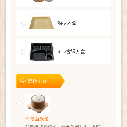
船型木盒
B15會議方盒
選擇主食
悟饕白米飯