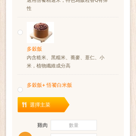
選用悟饕精選米，特色為飯粒香Q有彈
性
多穀飯
內含糙米、黑糯米、蕎麥、薏仁、小
米，植物纖維成分高
多穀飯+ 悟饕白米飯
選擇主菜
雞肉