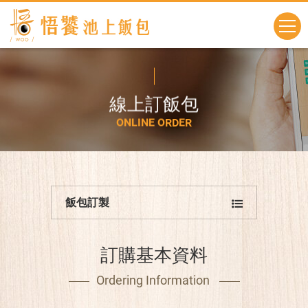
線
上
訂
飯
包
O
N
L
I
N
E
O
R
D
E
R
飯包訂製
訂購基本資料
Ordering Information